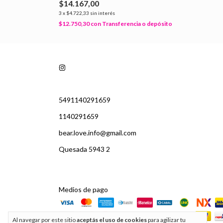
$14.167,00
3
x
$4.722,33
sin interés
$12.750,30
con
Transferencia o depósito
5491140291659
1140291659
bear.love.info@gmail.com
Quesada 5943 2
Medios de pago
Al navegar por este sitio
aceptás el uso de cookies
para agilizar tu