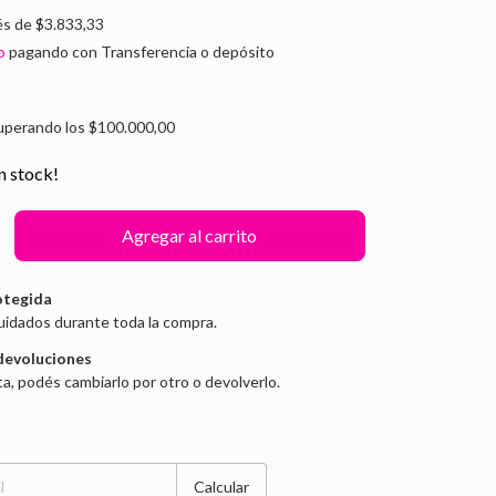
és de
$3.833,33
o
pagando con Transferencia o depósito
uperando los
$100.000,00
n stock!
otegida
uidados durante toda la compra.
devoluciones
ta, podés cambiarlo por otro o devolverlo.
Cambiar CP
Calcular