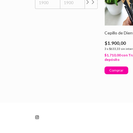
Cepillo de Die
$1.900,00
3
x
$633,33
sin inte
$1.710,00
con
Tr
depósito