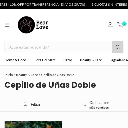
ERES - 10% OFF POR TRANSFERENCIA - ENVIOS GRATIS
3 CUOTAS SIN INTERES 
0
Home & Deco
Hora Del Mate
Bazar
Beauty & Care
Sagrada Ma
Inicio
>
Beauty & Care
>
Cepillo de Uñas Doble
Cepillo de Uñas Doble
Ordenar por:
Filtrar
Más vendidos