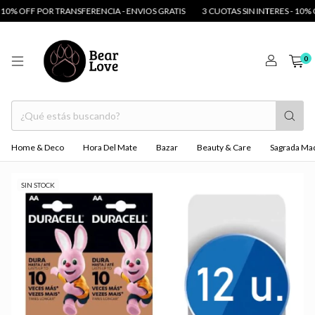
OFF POR TRANSFERENCIA - ENVIOS GRATIS
3 CUOTAS SIN INTERES - 10% OFF P
0
Home & Deco
Hora Del Mate
Bazar
Beauty & Care
Sagrada Ma
SIN STOCK